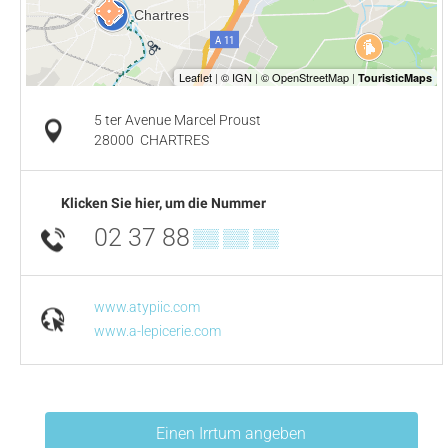
5 ter Avenue Marcel Proust
28000
CHARTRES
Klicken Sie hier, um die Nummer
02 37 88
▒▒ ▒▒ ▒▒
www.atypiic.com
www.a-lepicerie.com
Einen Irrtum angeben