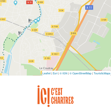
Leaflet
|
Esri
|
© IGN
|
© OpenStreetMap
|
TouristicMaps