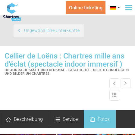
Online ticketing
To
na
Ungewöhnliche Unterkünfte
Cellier de Loëns : Chartres mille ans
d'éclat (spectacle indoor immersif )
HISTORISCHE STÄTTE UND DENKMAL , GESCHICHTE , NEUE TECHNOLOGIEN
UND BILDER
UM CHARTRES
Beschreibung
Service
Fotos