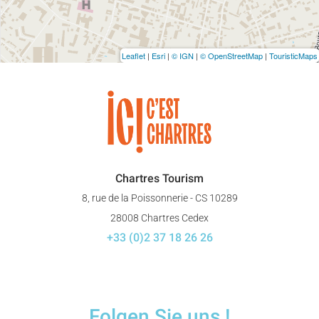
Leaflet
|
Esri
|
© IGN
|
© OpenStreetMap
|
TouristicMaps
Chartres Tourism
8, rue de la Poissonnerie - CS 10289
28008 Chartres Cedex
+33 (0)2 37 18 26 26
Folgen Sie uns !