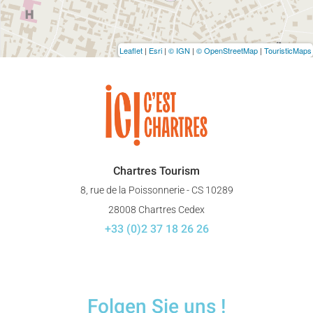
Leaflet
|
Esri
|
© IGN
|
© OpenStreetMap
|
TouristicMaps
Chartres Tourism
8, rue de la Poissonnerie - CS 10289
28008 Chartres Cedex
+33 (0)2 37 18 26 26
Folgen Sie uns !