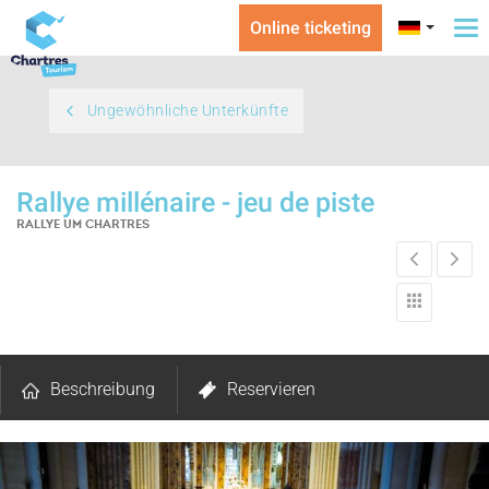
Online ticketing
To
na
Ungewöhnliche Unterkünfte
Rallye millénaire - jeu de piste
RALLYE
UM CHARTRES
Beschreibung
Reservieren
Kommentare