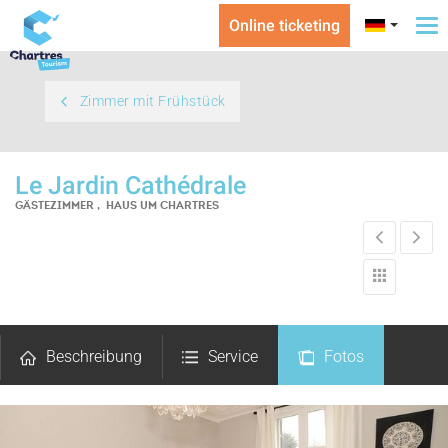
Online ticketing
To
na
Zimmer mit Frühstück
Le Jardin Cathédrale
GÄSTEZIMMER , HAUS
UM CHARTRES
Beschreibung
Service
Fotos
Kommentare