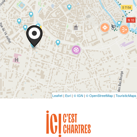
Leaflet
|
Esri
|
© IGN
|
© OpenStreetMap
|
TouristicMaps