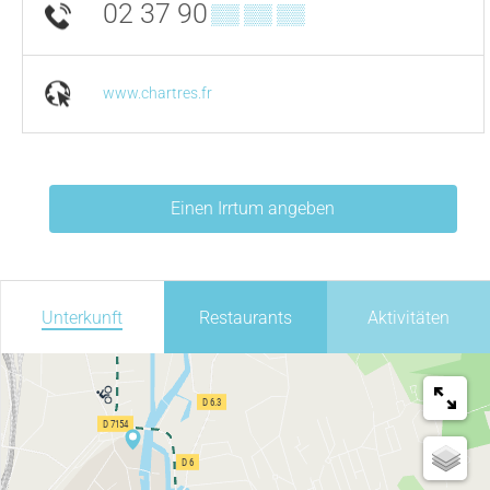
02 37 90
▒▒ ▒▒ ▒▒
www.chartres.fr
Einen Irrtum angeben
Unterkunft
Restaurants
Aktivitäten