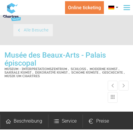
Online ticketing
To
na
Alle Besuche
Musée des Beaux-Arts - Palais
épiscopal
MUSEUM - INTERPRETATIONSZENTRUM , SCHLOSS , MODERNE KUNST ,
SAKRALE KUNST , DEKORATIVE KUNST , SCHÖNE KÜNSTE , GESCHICHTE ,
MUSIK
UM CHARTRES
Beschreibung
Service
Preise