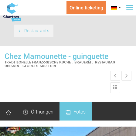
Online ticketing
To
na
Restaurants
Chez Mamounette - guinguette
TRADITIONELLE FRANZÖSISCHE KÜCHE , BRAUEREI , RESTAURANT
UM SAINT-GEORGES-SUR-EURE
Öffnungen
Fotos
Kommentare
Lageplan