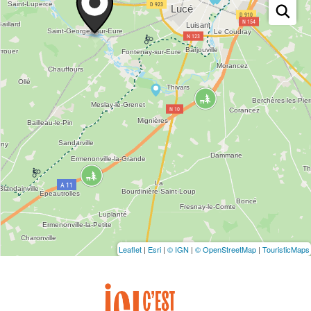
Leaflet
|
Esri
|
© IGN
|
© OpenStreetMap
|
TouristicMaps