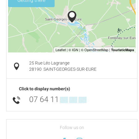
Getting there
25 Rue Léo Lagrange
28190
SAINT-GEORGES-SUR-EURE
Click to display number(s)
07 64 11
▒▒ ▒▒ ▒▒
Follow us on