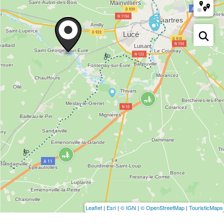
Leaflet
|
Esri
|
© IGN
|
© OpenStreetMap
|
TouristicMaps