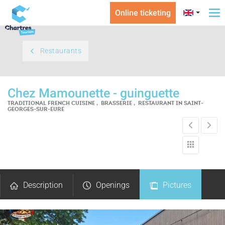
Online ticketing
To
na
Restaurants
Chez Mamounette - guinguette
TRADITIONAL FRENCH CUISINE , BRASSERIE , RESTAURANT
IN SAINT-
GEORGES-SUR-EURE
Description
Openings
Pictures
Comments
Map