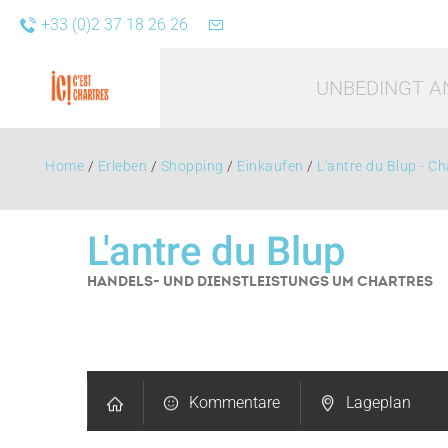
+33 (0)2 37 18 26 26
UNBEDINGT A
Home
/
Erleben
/
Shopping
/
Einkaufen
/
L'antre du Blup - Ch
L'antre du Blup
HANDELS- UND DIENSTLEISTUNGS
UM CHARTRES
Freizei
Kommentare
Lageplan