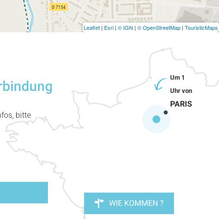
Leaflet
|
Esri
|
© IGN
|
© OpenStreetMap
|
TouristicMaps
erbindung
PARIS
fos, bitte
WIE KOMMEN ?