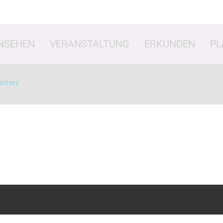
NSEHEN
VERANSTALTUNG
ERKUNDEN
PL
artres
t
Shopping
Es