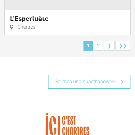
L'Esperluète
Chartres
1
2
❯
❯❯
Galerien und Kunsthandwerk