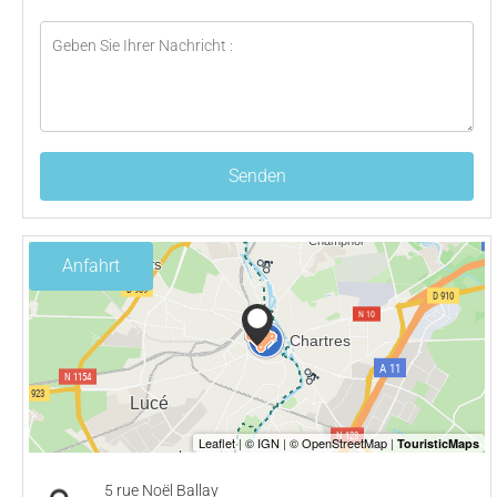
Senden
Anfahrt
5 rue Noël Ballay