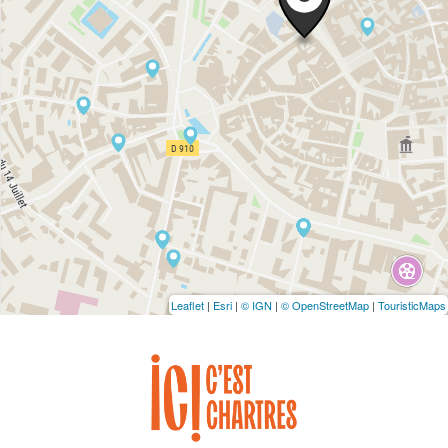
Leaflet
|
Esri
|
© IGN
|
© OpenStreetMap
|
TouristicMaps