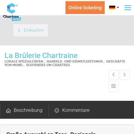
Online ticketing
To
na
Einkaufen
La Brûlerie Chartraine
LOKALE SPEZIALITÄTEN , HANDELS- UND DIENSTLEISTUNGS , GESCHÄFTE
VON MUND , SOUVENIRS
UM CHARTRES
Beschreibung
Kommentare
Lageplan