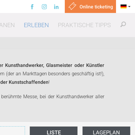
Online ticketing
ANEN
ERLEBEN
PRAKTISCHE TIPPS
der Kunsthandwerker, Glasmeister oder Künstler
n (der an Markttagen besonders geschäftig ist!),
t der Kunstschaffenden
!
sen gehen
h berühmte Messe, bei der Kunsthandwerker aller
LISTE
LAGEPLAN