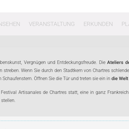
NSEHEN
VERANSTALTUNG
ERKUNDEN
PL
ebenskunst, Vergnügen und Entdeckungsfreude. Die
Ateliers 
n streben. Wenn Sie durch den Stadtkern von Chartres schlender
 Schaufenstern. Öffnen Sie die Tür und treten sie ein in
die Wel
t
Shopping
Es
stival Artisanales de Chartres statt, eine in ganz Frankreic
stellen.