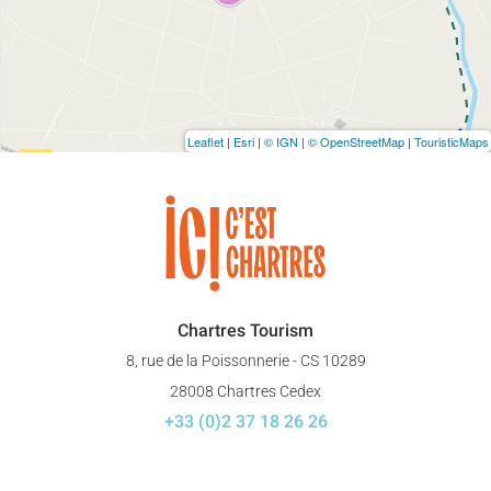
Leaflet
|
Esri
|
© IGN
|
© OpenStreetMap
|
TouristicMaps
Chartres Tourism
8, rue de la Poissonnerie - CS 10289
28008 Chartres Cedex
+33 (0)2 37 18 26 26