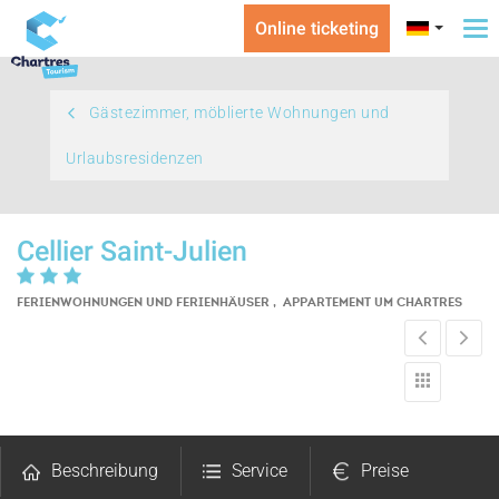
Online ticketing
To
na
Gästezimmer, möblierte Wohnungen und
Urlaubsresidenzen
Cellier Saint-Julien
FERIENWOHNUNGEN UND FERIENHÄUSER , APPARTEMENT
UM CHARTRES
Beschreibung
Service
Preise