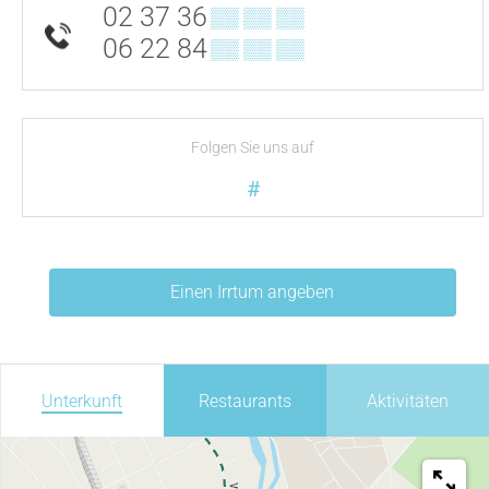
02 37 36
▒▒ ▒▒ ▒▒
06 22 84
▒▒ ▒▒ ▒▒
Folgen Sie uns auf
#
Einen Irrtum angeben
Unterkunft
Restaurants
Aktivitäten