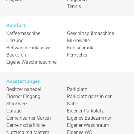
Tennis
Komfort
Kaffeemaschine
Geschirrspülmaschine
Heizung
Mikrowelle
Bettwäsche inklusive
Kühlschrank
Backofen
Fernseher
Eigene Waschmaschine
Ausstattungen
Besitzer nahebei
Parkplatz
Eigener Eingang
Parkplatz ganz in der
Stockwerk
Nähe
Garage
Eigener Parkplatz
Gemeinsamer Garten
Eigenes Badezimmer
Gemeinschaftliche
Eigener Waschraum
Nutzung mit Mietern
Eigenes WC