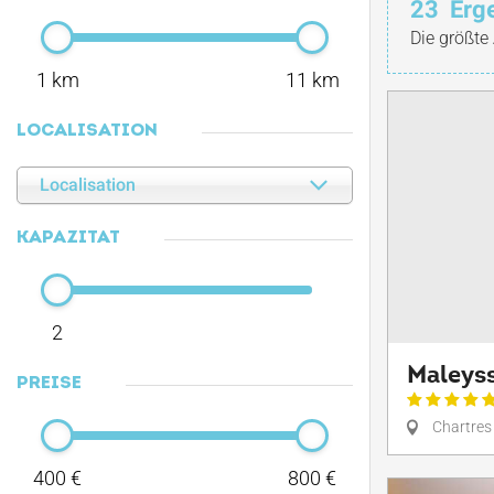
23
Erg
Die größte
1 km
11 km
LOCALISATION
Localisation
KAPAZITÄT
2
Maleyss
PREISE
Chartres
400 €
800 €