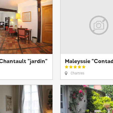
 Chantault "jardin"
Maleyssie "Conta
Chartres