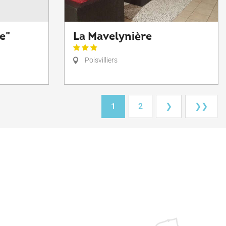
e"
La Mavelynière
Poisvilliers
1
2
❯
❯❯