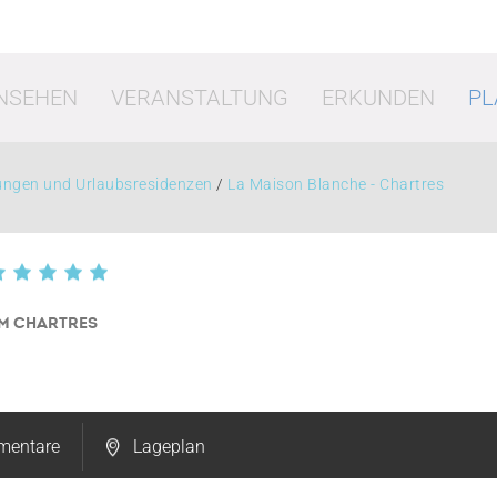
NSEHEN
VERANSTALTUNG
ERKUNDEN
PL
ungen und Urlaubsresidenzen
/
La Maison Blanche - Chartres
M CHARTRES
t
Shopping
Es
entare
Lageplan