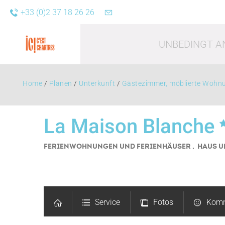
+33 (0)2 37 18 26 26
UNBEDINGT A
Home
/
Planen
/
Unterkunft
/
Gästezimmer, möblierte Wohn
La Maison Blanche
FERIENWOHNUNGEN UND FERIENHÄUSER , HAUS
U
Freizei
Service
Fotos
Komm