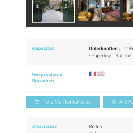
Kapazität
Unterkunften :
14 P
• Superficy :
350 m
2
Gesprochene
Sprachen
Per E-Mail kontaktieren
Alle 
Aktivitäten
Reiten