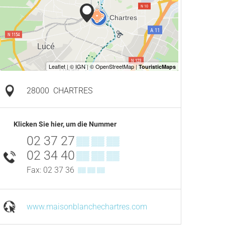
28000
CHARTRES
Klicken Sie hier, um die Nummer
02 37 27
▒▒ ▒▒ ▒▒
02 34 40
▒▒ ▒▒ ▒▒
Fax: 02 37 36
▒▒ ▒▒ ▒▒
www.maisonblanchechartres.com