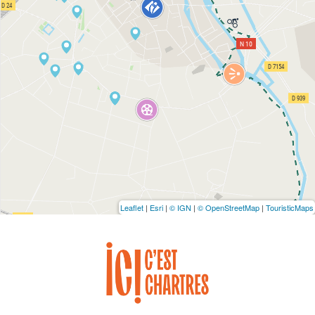
Leaflet
|
Esri
|
© IGN
|
© OpenStreetMap
|
TouristicMaps