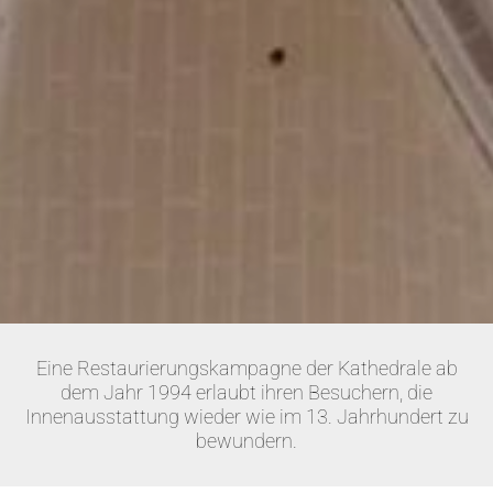
Eine Restaurierungskampagne der Kathedrale ab
dem Jahr 1994 erlaubt ihren Besuchern, die
Innenausstattung wieder wie im 13. Jahrhundert zu
bewundern.