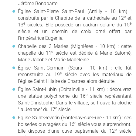
Jérôme Bonaparte
Église Saint-Pierre Saint-Paul (Amilly - 10 km) :
e
construite par le Chapitre de la cathédrale au 12
et
e
e
13
siècles. Elle possède un cadran solaire du 15
siècle et un chemin de croix orné offert par
l'impératrice Eugénie.
Chapelle des 3 Maries (Mignières - 10 km) : cette
e
chapelle du 11
siècle est dédiée à Marie Salomé,
Marie Jacobé et Marie Madeleine.
Église Saint-Germain (Sours - 10 km) : elle fût
e
reconstruite au 19
siècle avec les matériaux de
l'église Saint-Hilaire de Chartres alors détruite.
Église Saint-Lubin (Coltainville - 11 km) : découvrez
e
une statue polychrome du 16
siècle représentant
Saint-Christophe. Dans le village, se trouve la cloche
e
"la Jeanne" du 17
siècle.
Église Saint-Séverin (Fontenay-sur-Eure - 11 km) : ses
e
boiseries ouvragées du 16
siècle vous surprendront.
e
Elle dispose d’une cuve baptismale du 12
siècle