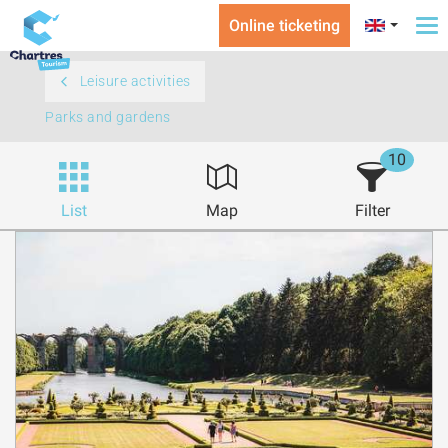
Online ticketing
To
na
Leisure activities
Parks and gardens
10
List
Map
Filter